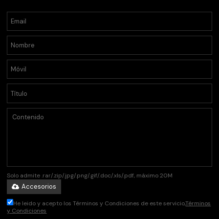
Solo admite .rar/.zip/.jpg/.png/.gif/.doc/.xls/.pdf, máximo 20M
Accesorios
He leido y acepto los Términos y Condiciones de este servicio,
Términos
y Condiciones