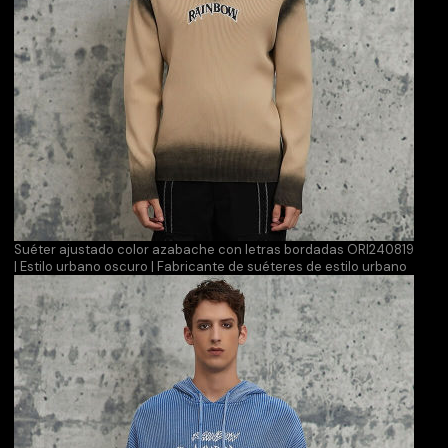
Suéter ajustado color azabache con letras bordadas ORI240819
| Estilo urbano oscuro | Fabricante de suéteres de estilo urbano