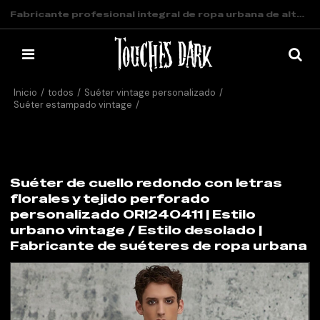
Fabricante profesional integral de ropa urbana de alta gama.
Inicio
/
todos
/
Suéter vintage personalizado
/
Suéter estampado vintage
/
Suéter de cuello redondo con letras florales y tejido perforado
personalizado ORI240411 | Estilo urbano vintage / Estilo desolado |
Fabricante de suéteres de ropa urbana
Suéter de cuello redondo con letras
florales y tejido perforado
personalizado ORI240411 | Estilo
urbano vintage / Estilo desolado |
Fabricante de suéteres de ropa urbana