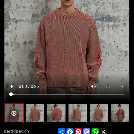
Share
Facebook
Pinterest
Mastodon
WhatsApp
X
participación