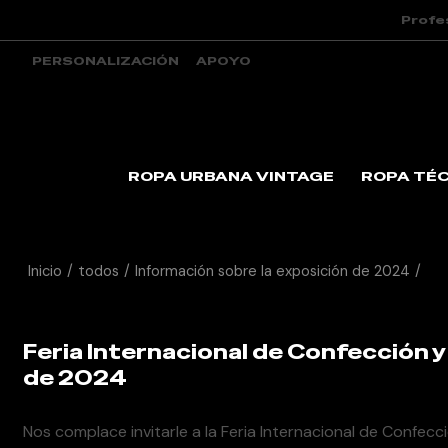
Profe
PERSONALIZACIÓN
APOYO
ROPA URBANA VINTAGE
ROPA TÉ
Inicio
/
todos
/
Información sobre la exposición de 2024
/
Fer
Feria Internacional de Confección y
de 2024
Nos complace invitarle a la Feria Internacional de Confec