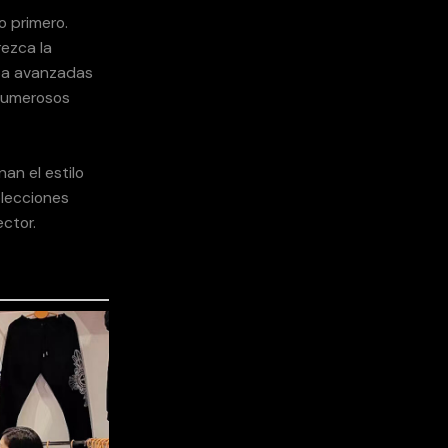
o primero.
rezca la
ba avanzadas
 numerosos
an el estilo
olecciones
ector.