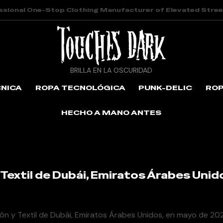
ssional One-Stop Clothing Manufacturer of Elevated Stre
BRILLA EN LA OSCURIDAD
CNICA
ROPA TECNOLÓGICA
PUNK-DELIC
ROP
HECHO A MANO ANTES
ia Internacional de Confección y Textil de Dubái, Emiratos Árabe
 Textil de Dubái, Emiratos Árabes Unid
ción y Textil de Dubái, Emiratos Árabes Unidos, en mayo de 2