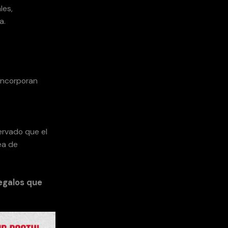
les,
a.
 incorporan
ervado que el
ea de
egalos que