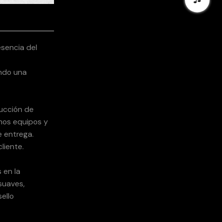
sencia del
ando una
ducción de
amos equipos y
e entrega.
liente.
 en la
suaves,
ello